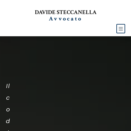
DAVIDE STECCANELLA
Avvocato
Il
c
o
d